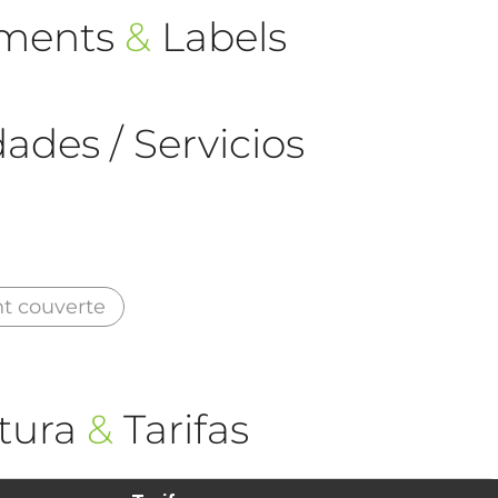
ements
&
Labels
ades / Servicios
nt couverte
tura
&
Tarifas