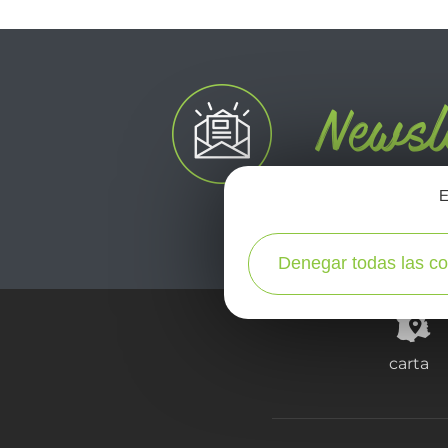
E
Denegar todas las co
carta