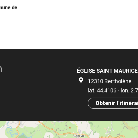
mmune de
n
ÉGLISE SAINT MAURIC
12310 Bertholène
lat. 44.4106 - lon. 2
Obtenir l'itinéra