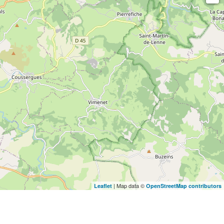
| Map data ©
Leaflet
OpenStreetMap contributors