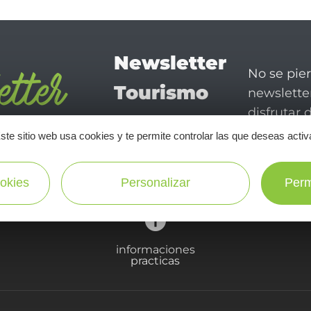
Newsletter
No se pie
Tourismo
newsletter
disfrutar 
en Aveyron
ste sitio web usa cookies y te permite controlar las que deseas activ
¡SUSCRÍBASE A NUESTRO NEWSLETTER AQUÍ!
okies
Personalizar
Perm
informaciones
practicas