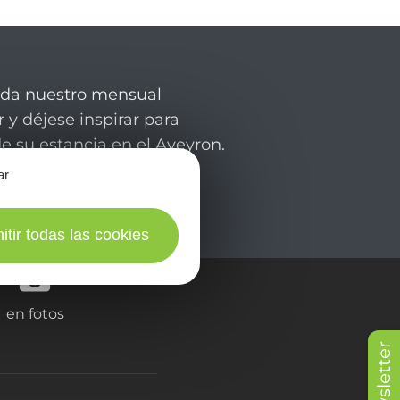
rda nuestro mensual
 y déjese inspirar para
de su estancia en el Aveyron.
ar
itir todas las cookies
en fotos
Newsletter