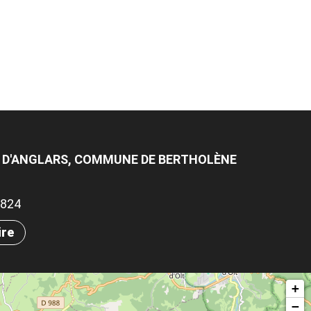
E D'ANGLARS, COMMUNE DE BERTHOLÈNE
.7824
ire
+
−