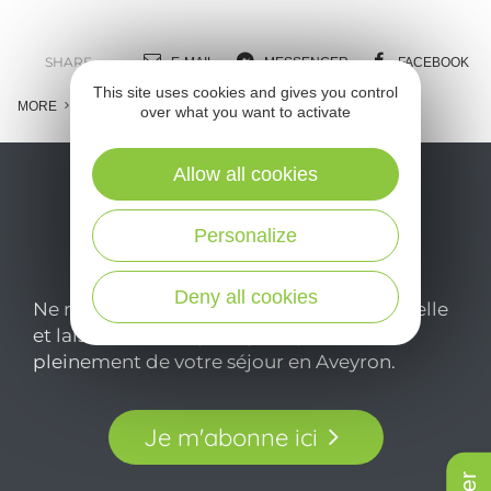
SHARE :
E-MAIL
MESSENGER
FACEBOOK
This site uses cookies and gives you control
MORE
over what you want to activate
Allow all cookies
Personalize
Deny all cookies
Ne manquez pas notre newsletter mensuelle
et laissez-vous inspirer pour profiter
pleinement de votre séjour en Aveyron.
Je m'abonne ici