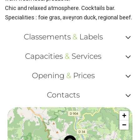
Chic and relaxed atmosphere. Cocktails bar.
Specialities : foie gras, aveyron duck, regional beef.
Classements
&
Labels
Af
Capacities
&
Services
ou
Af
ma
Opening
&
Prices
ou
le
Af
ma
Contacts
la
ou
le
Af
ma
la
+
ou
le
−
ma
ou