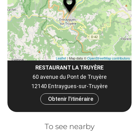
le
et
co
tar
Leaflet
| Map data ©
OpenStreetMap contributors
RESTAURANT LA TRUYÈRE
60 avenue du Pont de Truyère
12140 Entraygues-sur-Truyère
Obtenir l'itinéraire
To see nearby