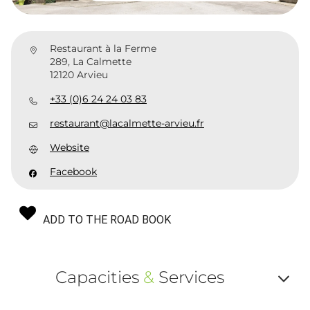
Restaurant à la Ferme
289, La Calmette
12120 Arvieu
+33 (0)6 24 24 03 83
restaurant@lacalmette-arvieu.fr
Website
Facebook
ADD TO THE ROAD BOOK
Capacities
&
Services
Af