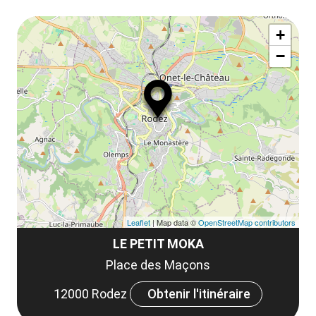
ou
le
Af
ma
la
+
ou
le
−
ma
ou
le
et
co
tar
Leaflet
| Map data ©
OpenStreetMap contributors
LE PETIT MOKA
Place des Maçons
12000 Rodez
Obtenir l'itinéraire