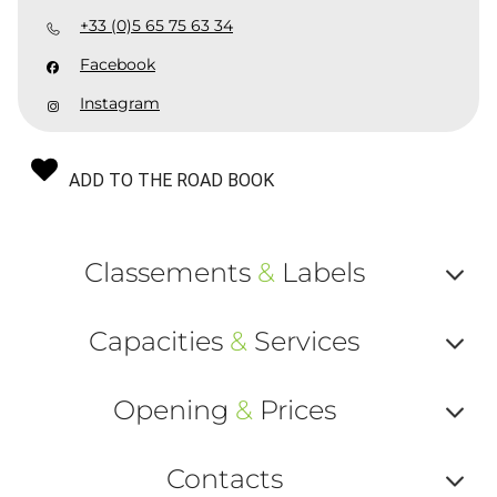
+33 (0)5 65 75 63 34
Facebook
Instagram
ADD TO THE ROAD BOOK
Classements
&
Labels
Af
Capacities
&
Services
ou
Af
ma
Opening
&
Prices
ou
le
Af
ma
Contacts
la