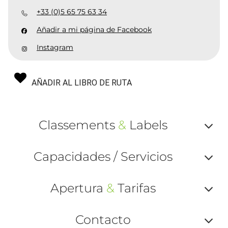
+33 (0)5 65 75 63 34
Añadir a mi página de Facebook
Instagram
AÑADIR AL LIBRO DE RUTA
Classements
&
Labels
Af
Capacidades / Servicios
ou
Af
ma
Apertura
&
Tarifas
ou
le
Af
ma
Contacto
la