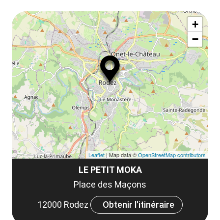
ou
le
Af
ma
la
+
ou
le
−
ma
ou
le
et
co
tar
Leaflet
| Map data ©
OpenStreetMap contributors
LE PETIT MOKA
Place des Maçons
12000 Rodez
Obtenir l'itinéraire