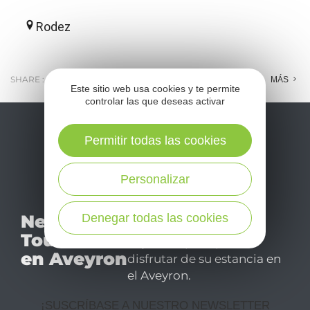
Rodez
SHARE :
E-MAIL
MESSENGER
FACEBOOK
MÁS
Este sitio web usa cookies y te permite
controlar las que deseas activar
Permitir todas las cookies
Personalizar
No se pierda nuestro
Denegar todas las cookies
Newsletter
mensual newsletter y
Tourismo
déjese inspirar para
en Aveyron
disfrutar de su estancia en
el Aveyron.
¡SUSCRÍBASE A NUESTRO NEWSLETTER