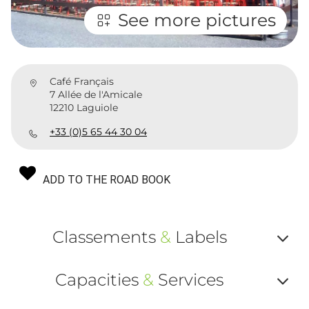
See more pictures
Café Français
7 Allée de l'Amicale
12210 Laguiole
+33 (0)5 65 44 30 04
ADD TO THE ROAD BOOK
Classements
&
Labels
Af
Capacities
&
Services
ou