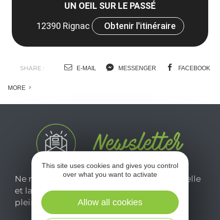
UN OEIL SUR LE PASSÉ
12390 Rignac
Obtenir l'itinéraire
SHARE :
E-MAIL
MESSENGER
FACEBOOK
MORE
This site uses cookies and gives you control
over what you want to activate
Ne manquez pas notre newsletter mensuelle
et laissez-vous inspirer pour profiter
Allow all cookies
pleinement de votre séjour en Aveyron.