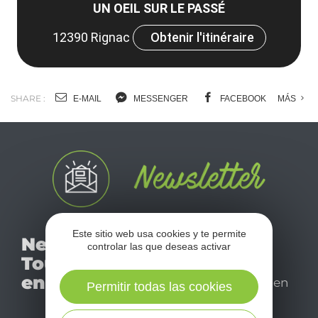
UN OEIL SUR LE PASSÉ
12390 Rignac
Obtenir l'itinéraire
SHARE :
E-MAIL
MESSENGER
FACEBOOK
MÁS
No se pierda nuestro
Este sitio web usa cookies y te permite
Newsletter
controlar las que deseas activar
mensual newsletter y
Tourismo
déjese inspirar para
en Aveyron
disfrutar de su estancia en
Permitir todas las cookies
el Aveyron.