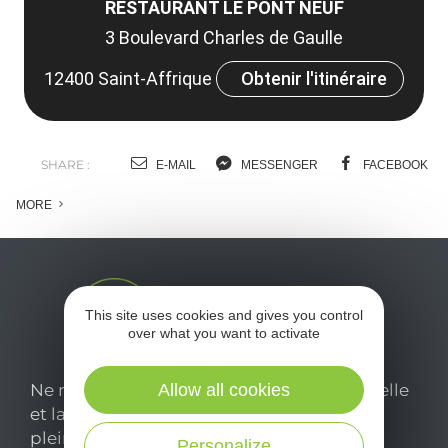
RESTAURANT LE PONT NEUF
3 Boulevard Charles de Gaulle
12400 Saint-Affrique
Obtenir l'itinéraire
SHARE :
E-MAIL
MESSENGER
FACEBOOK
MORE
This site uses cookies and gives you control
over what you want to activate
Ne manquez pas notre newsletter mensuelle
Allow all cookies
et laissez-vous inspirer pour profiter
pleinement de votre séjour en Aveyron.
Personalize