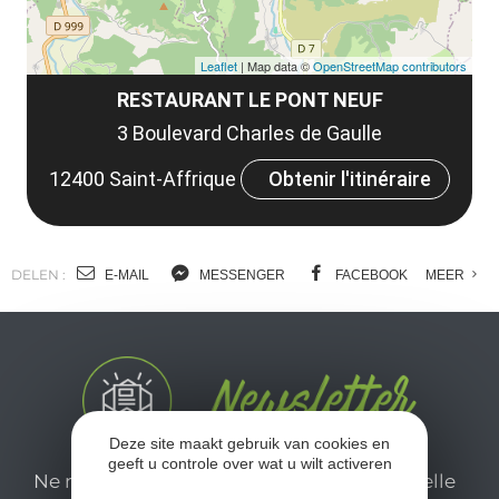
Leaflet
| Map data ©
OpenStreetMap contributors
RESTAURANT LE PONT NEUF
3 Boulevard Charles de Gaulle
12400 Saint-Affrique
Obtenir l'itinéraire
DELEN :
E-MAIL
MESSENGER
FACEBOOK
MEER
Deze site maakt gebruik van cookies en
geeft u controle over wat u wilt activeren
Ne manquez pas notre newsletter mensuelle