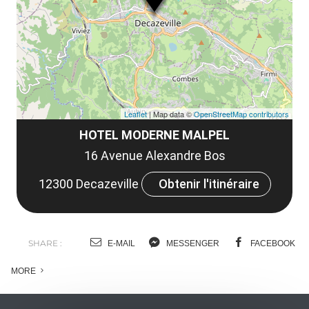
co
Leaflet
| Map data ©
OpenStreetMap contributors
HOTEL MODERNE MALPEL
16 Avenue Alexandre Bos
12300 Decazeville
Obtenir l'itinéraire
SHARE :
E-MAIL
MESSENGER
FACEBOOK
MORE