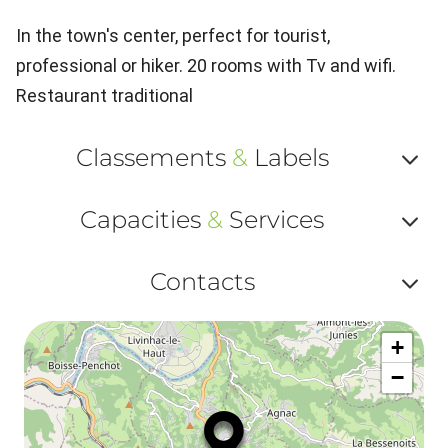
In the town's center, perfect for tourist,
professional or hiker. 20 rooms with Tv and wifi.
Restaurant traditional
Classements
&
Labels
Af
Capacities
&
Services
ou
Af
ma
Contacts
ou
le
Af
ma
la
+
ou
le
−
ma
la
le