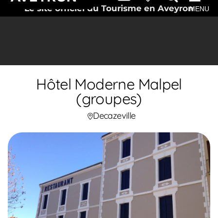
Le site officiel du Tourisme en Aveyron
MENU
Hôtel Moderne Malpel
(groupes)
Decazeville