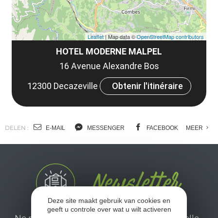
Leaflet
| Map data ©
OpenStreetMap contributors
HOTEL MODERNE MALPEL
16 Avenue Alexandre Bos
12300 Decazeville
Obtenir l'itinéraire
DELEN :
E-MAIL
MESSENGER
FACEBOOK
MEER
Deze site maakt gebruik van cookies en
geeft u controle over wat u wilt activeren
Ne manquez pas notre newsletter mensuelle