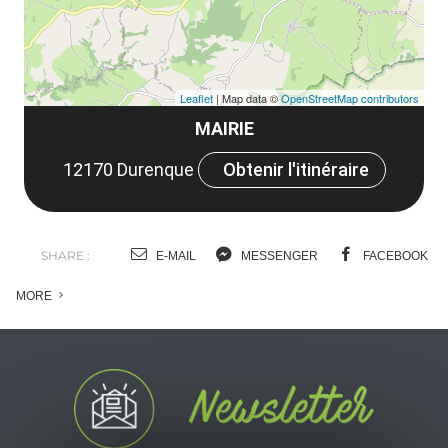
Leaflet
| Map data ©
OpenStreetMap contributors
MAIRIE
12170 Durenque
Obtenir l'itinéraire
SHARE :
E-MAIL
MESSENGER
FACEBOOK
MORE