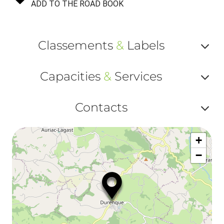
ADD TO THE ROAD BOOK
Classements
&
Labels
Af
Capacities
&
Services
ou
Af
ma
Contacts
ou
le
Af
ma
la
+
ou
le
−
ma
la
le
co