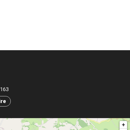
.6163
ire
+