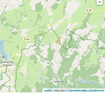
−
| Map data ©
Leaflet
OpenStreetMap contributors