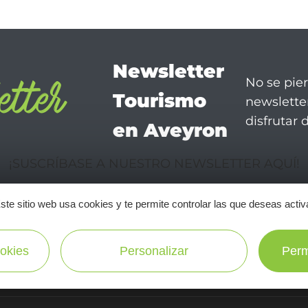
Newsletter
No se pie
Tourismo
newsletter
disfrutar 
en Aveyron
¡SUSCRÍBASE A NUESTRO NEWSLETTER AQUÍ!
ste sitio web usa cookies y te permite controlar las que deseas activ
okies
Personalizar
Perm
informaciones
practicas