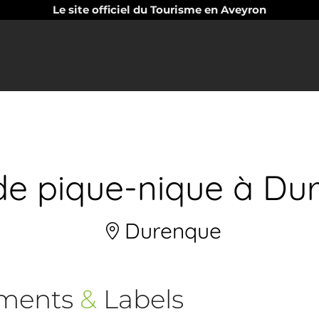
Le site officiel du Tourisme en Aveyron
 de pique-nique à Du
Durenque
ements
&
Labels