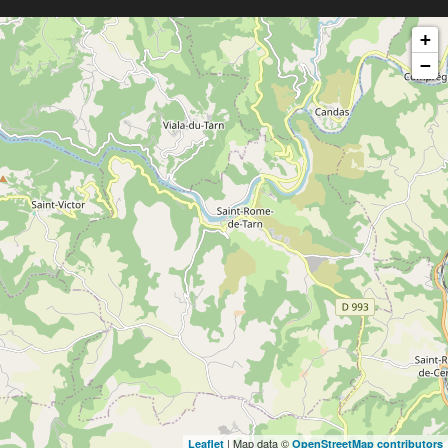
+
−
| Map data ©
Leaflet
OpenStreetMap contributors