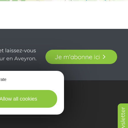
t laissez-vous
Je m'abonne ici
our en Aveyron.
vate
in picturES
Allow all cookies
Newsletter