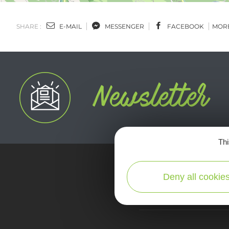
SHARE :
E-MAIL
MESSENGER
FACEBOOK
MOR
Thi
Deny all cookie
map