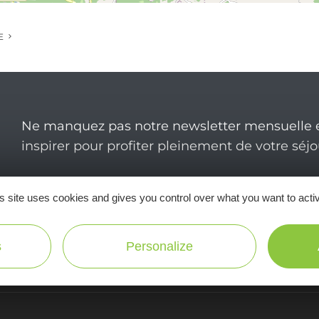
E
Ne manquez pas notre newsletter mensuelle e
inspirer pour profiter pleinement de votre séj
s site uses cookies and gives you control over what you want to acti
s
Personalize
Useful
information