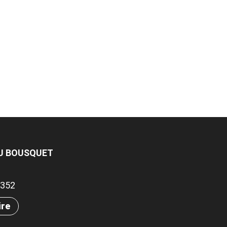
DU BOUSQUET
.7352
ire