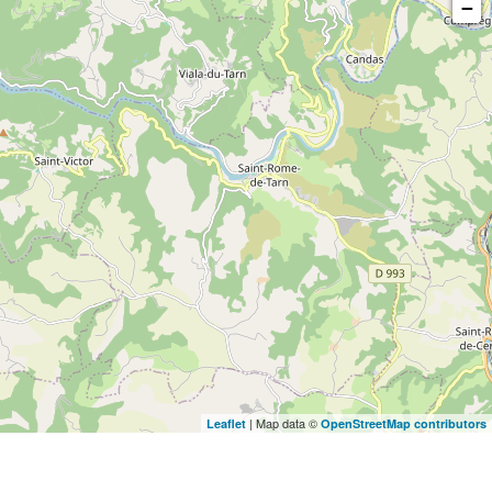
−
| Map data ©
Leaflet
OpenStreetMap contributors