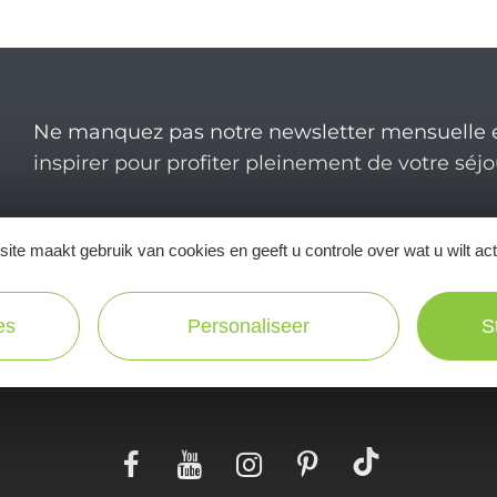
Ne manquez pas notre newsletter mensuelle e
inspirer pour profiter pleinement de votre séj
ite maakt gebruik van cookies en geeft u controle over wat u wilt ac
es
Personaliseer
S
Praktische
informatie