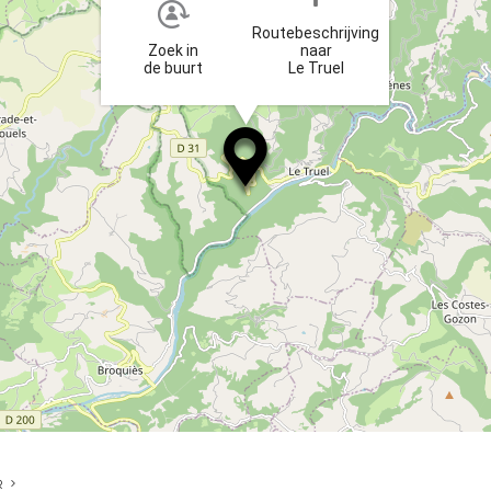
Routebeschrijving
Zoek in
naar
de buurt
Le Truel
R