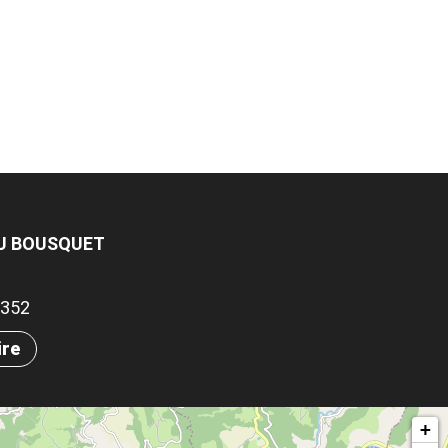
DU BOUSQUET
.7352
ire
+