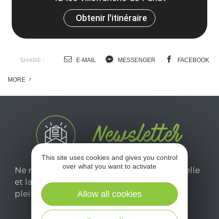
Obtenir l'itinéraire
SHARE :
E-MAIL
MESSENGER
FACEBOOK
MORE
This site uses cookies and gives you control
over what you want to activate
Ne manquez pas notre newsletter mensuelle
et laissez-vous inspirer pour profiter
pleinement de votre séjour en Aveyron.
Allow all cookies