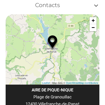
Af
ma
Contacts
ou
le
Af
ma
la
+
ou
le
−
ma
la
le
co
Leaflet
| Map data ©
OpenStreetMap contributors
AIRE DE PIQUE-NIQUE
Plage de Granouillac
12430 Villefranche-de-Panat