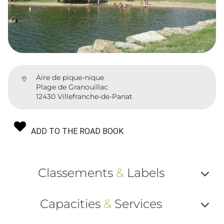
Aire de pique-nique
Plage de Granouillac
12430 Villefranche-de-Panat
ADD TO THE ROAD BOOK
Classements
&
Labels
Af
Capacities
&
Services
ou