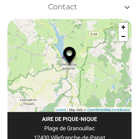
Af
ma
Contact
ou
le
Af
ma
la
+
ou
le
−
ma
la
le
co
Leaflet
| Map data ©
OpenStreetMap contributors
AIRE DE PIQUE-NIQUE
Plage de Granouillac
12430 Villefranche-de-Panat