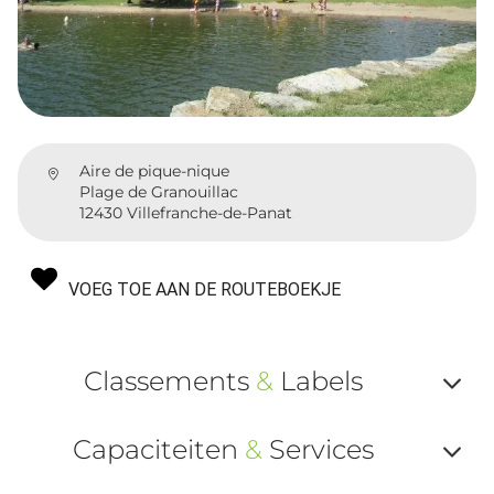
Aire de pique-nique
Plage de Granouillac
12430 Villefranche-de-Panat
VOEG TOE AAN DE ROUTEBOEKJE
Classements
&
Labels
Af
Capaciteiten
&
Services
ou