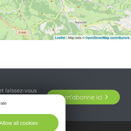
| Map data ©
Leaflet
OpenStreetMap contributors
t laissez-vous
Je m'abonne ici
our en Aveyron.
vate
Allow all cookies