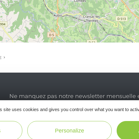
E
Ne manquez pas notre newsletter mensuelle e
inspirer pour profiter pleinement de votre séj
s site uses cookies and gives you control over what you want to acti
s
Personalize