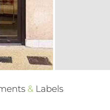
ements
&
Labels