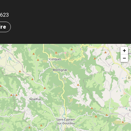
25623
ire
+
−