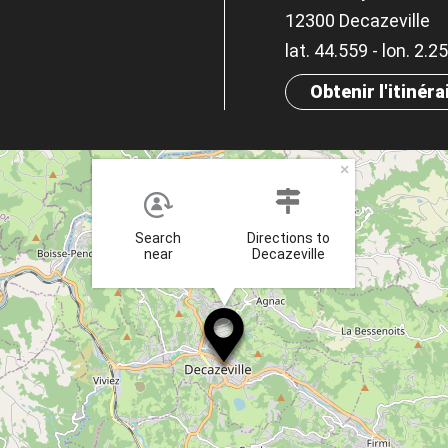
12300 Decazeville
lat. 44.559 - lon. 2.
Obtenir l'itinéra
×
Search
Directions to
near
Decazeville