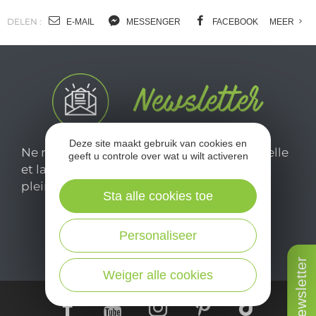
DELEN :
E-MAIL
MESSENGER
FACEBOOK
MEER
Deze site maakt gebruik van cookies en
Ne manquez pas notre newsletter mensuelle
geeft u controle over wat u wilt activeren
et laissez-vous inspirer pour profiter
pleinement de votre séjour en Aveyron.
Sta alle cookies toe
Je m'abonne ici
Personaliseer
Newsletter
Weiger alle cookies