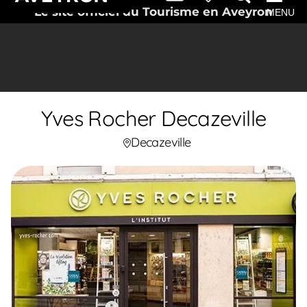
Le site officiel du Tourisme en Aveyron
MENU
Yves Rocher Decazeville
Decazeville