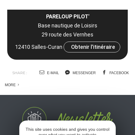
PARELOUP PILOT'
Base nautique de Loisirs
29 route des Vernhes
12410 Salles-Curan
Obtenir l'itinéraire
SHARE :
E-MAIL
MESSENGER
FACEBOOK
MORE
This site uses cookies and gives you control
over what you want to activate