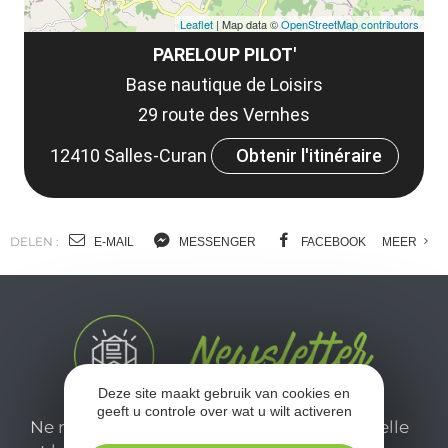
Leaflet
| Map data ©
OpenStreetMap contributors
PARELOUP PILOT'
Base nautique de Loisirs
29 route des Vernhes
12410 Salles-Curan
Obtenir l'itinéraire
DELEN :
E-MAIL
MESSENGER
FACEBOOK
MEER
Deze site maakt gebruik van cookies en
geeft u controle over wat u wilt activeren
Ne manquez pas notre newsletter mensuelle