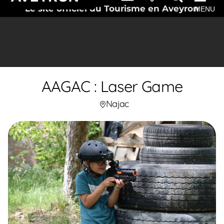
Le site officiel du Tourisme en Aveyron
MENU
AAGAC : Laser Game
Najac