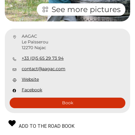
See more pictures
AAGAC
Le Païsserou
12270 Najac
+33 (0)5 65 29 73 94
contact@aagac.com
Website
Facebook
Book
ADD TO THE ROAD BOOK