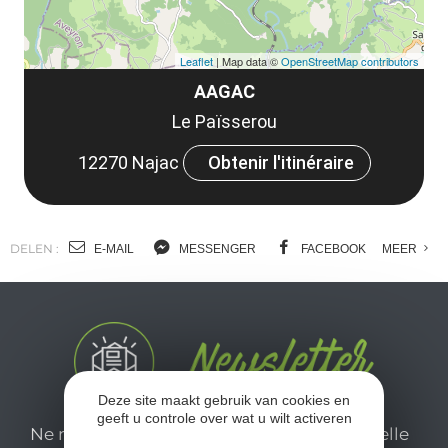
Leaflet
| Map data ©
OpenStreetMap contributors
AAGAC
Le Païsserou
12270 Najac
Obtenir l'itinéraire
DELEN :
E-MAIL
MESSENGER
FACEBOOK
MEER
Deze site maakt gebruik van cookies en
geeft u controle over wat u wilt activeren
Ne manquez pas notre newsletter mensuelle