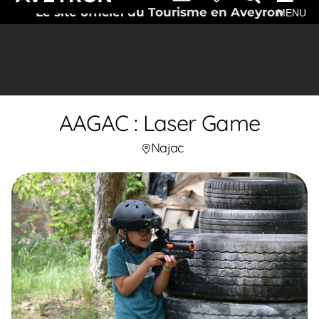
Le site officiel du Tourisme en Aveyron
MENU
AAGAC : Laser Game
Najac