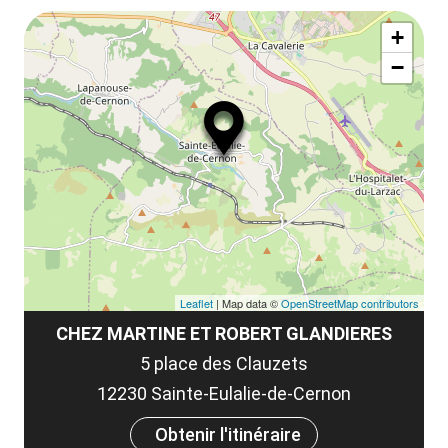
le
Af
ma
la
+
ou
le
−
ma
ou
le
et
co
tar
Leaflet
| Map data ©
OpenStreetMap contributors
CHEZ MARTINE ET ROBERT GLANDIERES
5 place des Clauzets
12230 Sainte-Eulalie-de-Cernon
Obtenir l'itinéraire