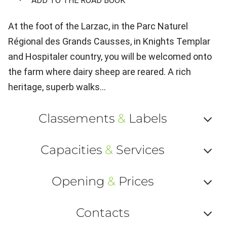
ADD TO THE ROAD BOOK
At the foot of the Larzac, in the Parc Naturel
Régional des Grands Causses, in Knights Templar
and Hospitaler country, you will be welcomed onto
the farm where dairy sheep are reared. A rich
heritage, superb walks...
Classements
&
Labels
Af
Capacities
&
Services
ou
Af
ma
Opening
&
Prices
ou
le
Af
ma
Contacts
la
ou