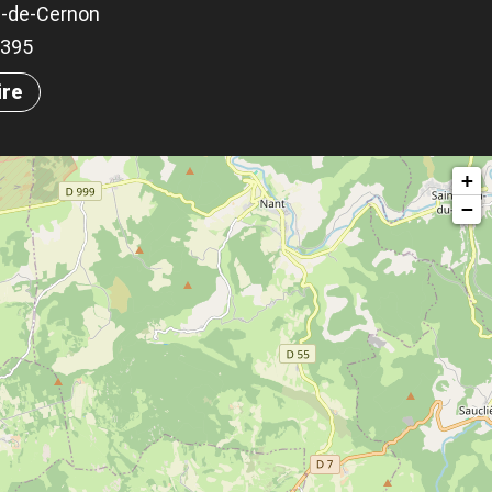
e-de-Cernon
.1395
ire
+
−