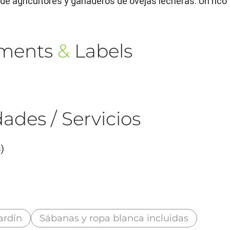
a de agricultores y ganaderos de ovejas lecheras. Un rico
ements
&
Labels
ades / Servicios
)
ardín
Sábanas y ropa blanca incluidas