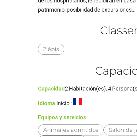
de los hospitalarios, le recibirán en cas
patrimonio, posibilidad de excursiones...
Class
2 épis
Capacid
Capacidad
2 Habitación(es), 4 Persona(s
Idioma
Inicio :
Equipos y servicios
Animales admitidos
Salón de j