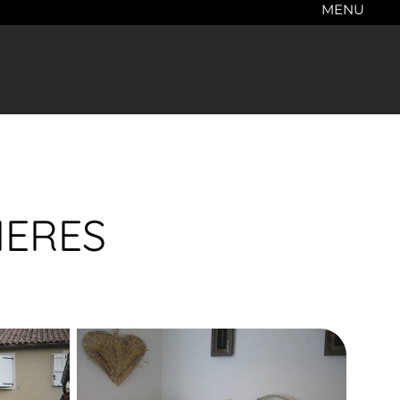
MENU
IERES