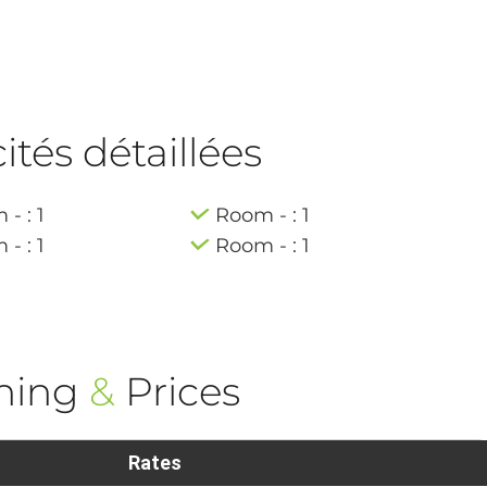
tés détaillées
- : 1
Room - : 1
- : 1
Room - : 1
ning
&
Prices
Rates