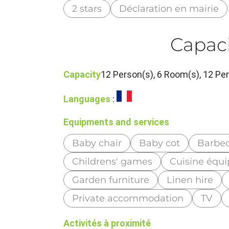
2 stars
Déclaration en mairie
Capaci
Capacity
12 Person(s), 6 Room(s), 12 P
Languages
:
Equipments and services
Baby chair
Baby cot
Barbe
Childrens' games
Cuisine équ
Garden furniture
Linen hire
Private accommodation
TV
Activités à proximité