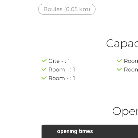
Boules (0.05 km)
Capaci
Gîte - : 1
Room 
Room - : 1
Room 
Room - : 1
Ope
opening times