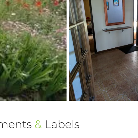
ements
&
Labels