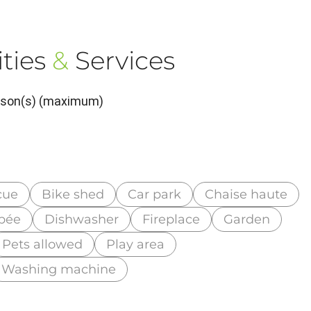
ties
&
Services
erson(s) (maximum)
cue
Bike shed
Car park
Chaise haute
ipée
Dishwasher
Fireplace
Garden
Pets allowed
Play area
Washing machine