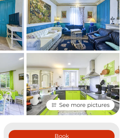
See more pictures
Book