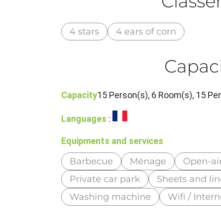
Class
4 stars
4 ears of corn
Capaci
Capacity
15 Person(s), 6 Room(s), 15 P
Languages
:
Equipments and services
Barbecue
Ménage
Open-ai
Private car park
Sheets and li
Washing machine
Wifi / Intern