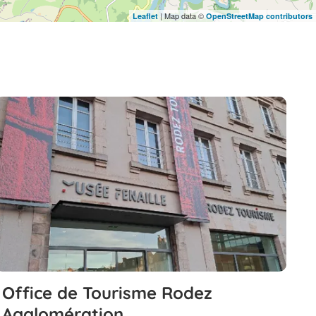
| Map data ©
Leaflet
OpenStreetMap contributors
Office de Tourisme Rodez
Agglomération