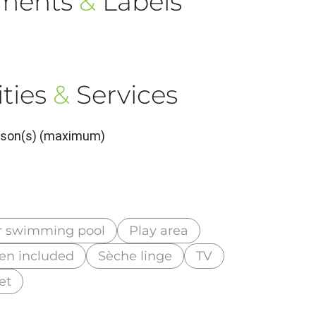
ements
&
Labels
ties
&
Services
erson(s) (maximum)
r swimming pool
Play area
nen included
Sèche linge
TV
et