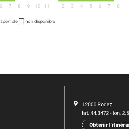
6
7
8
9
10
11
2
3
4
5
6
7
8
isponible
non disponible
12000 Rodez
lat. 44.3472 - lon. 2
Obtenir l'itinéra