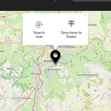
×
Search
Directions to
near
Rodez