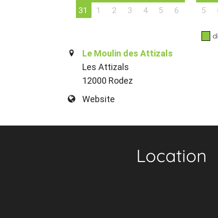
31
1
2
3
4
5
6
5
d
Le Moulin des Attizals
Les Attizals
12000 Rodez
Website
Location