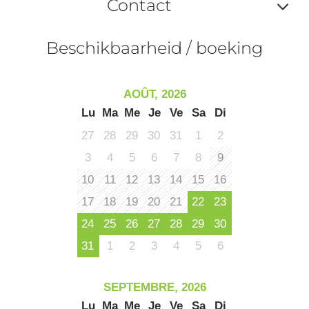
ma
Contact
ou
le
Af
ma
Beschikbaarheid / boeking
la
ou
le
ma
la
AOÛT, 2026
le
Lu
Ma
Me
Je
Ve
Sa
Di
co
27
28
29
30
31
1
2
3
4
5
6
7
8
9
10
11
12
13
14
15
16
17
18
19
20
21
22
23
24
25
26
27
28
29
30
31
1
2
3
4
5
6
SEPTEMBRE, 2026
Lu
Ma
Me
Je
Ve
Sa
Di