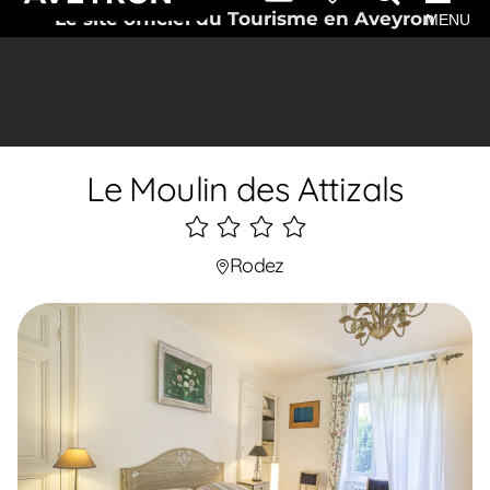
Le site officiel du Tourisme en Aveyron
MENU
Le Moulin des Attizals
4
étoiles
Rodez