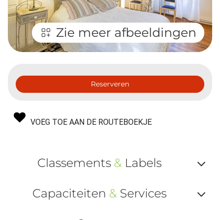
Zie meer afbeeldingen
Reserveren
VOEG TOE AAN DE ROUTEBOEKJE
Classements
&
Labels
Af
Capaciteiten
&
Services
ou
Af