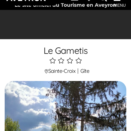
Le site officiel du Tourisme en Aveyron
MENU
Le Gametis
4
étoiles
Sainte-Croix
Gîte