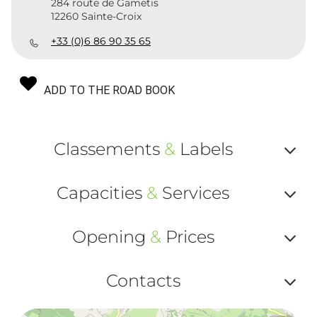
284 route de Gametis
12260 Sainte-Croix
+33 (0)6 86 90 35 65
ADD TO THE ROAD BOOK
Classements
&
Labels
Af
Capacities
&
Services
ou
Af
ma
Opening
&
Prices
ou
le
Af
ma
Contacts
la
ou
le
Af