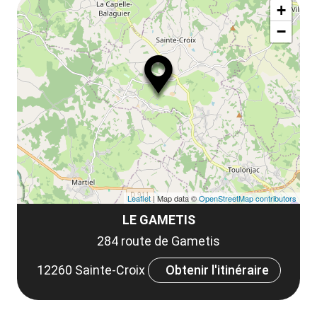
ma
la
+
ou
le
−
ma
ou
le
et
co
tar
Leaflet
| Map data ©
OpenStreetMap contributors
LE GAMETIS
284 route de Gametis
12260 Sainte-Croix
Obtenir l'itinéraire