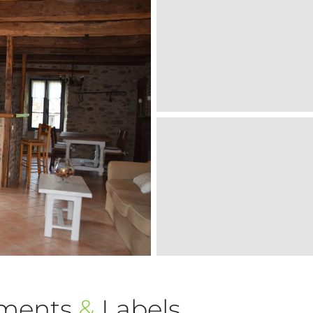
ements
&
Labels