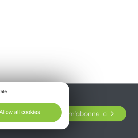
vate
t laissez-vous
Allow all cookies
Je m'abonne ici
our en Aveyron.