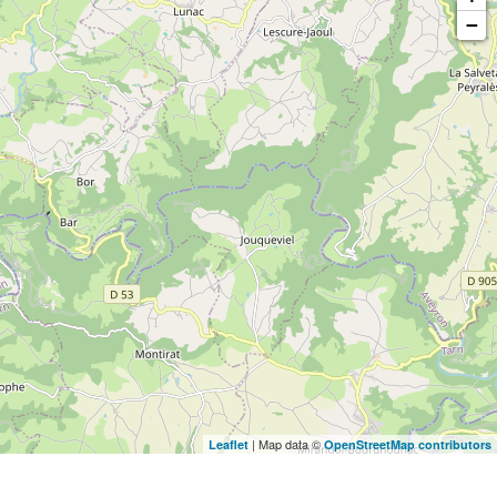
−
| Map data ©
Leaflet
OpenStreetMap contributors