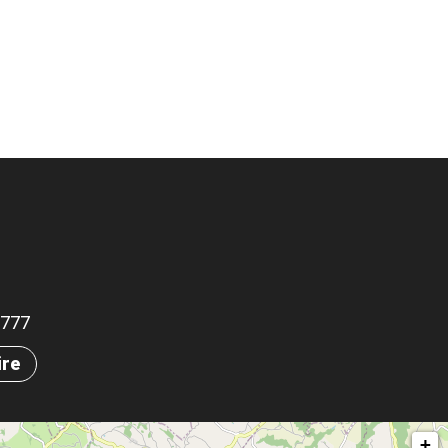
.9777
ire
+