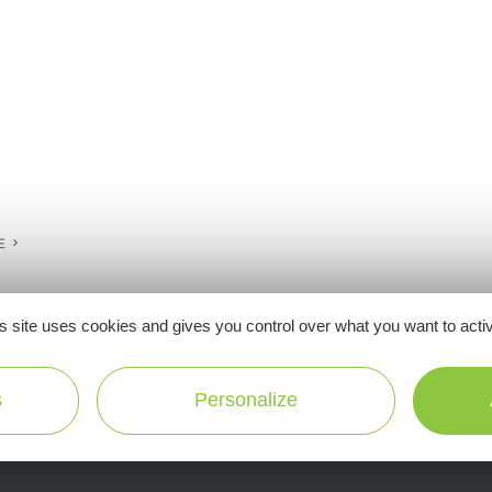
E
s site uses cookies and gives you control over what you want to acti
Ne manquez pas notre newsletter mensuelle e
s
Personalize
inspirer pour profiter pleinement de votre séj