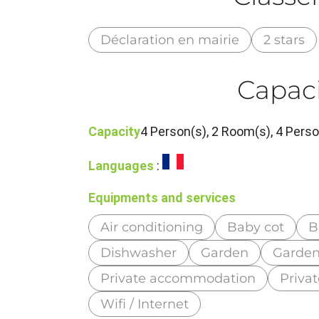
Déclaration en mairie
2 stars
Capaci
Capacity
4 Person(s), 2 Room(s), 4 Per
Languages
:
Equipments and services
Air conditioning
Baby cot
B
Dishwasher
Garden
Garden
Private accommodation
Priva
Wifi / Internet