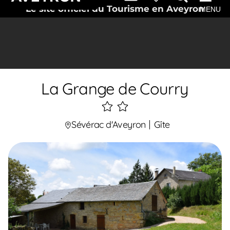
Le site officiel du Tourisme en Aveyron
MENU
La Grange de Courry
2
étoiles
Sévérac d'Aveyron
Gîte