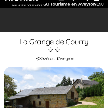
Le site officiel du Tourisme en Aveyron
MENU
La Grange de Courry
2
étoiles
Sévérac d'Aveyron