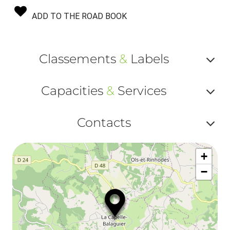
ADD TO THE ROAD BOOK
Classements
&
Labels
Af
Capacities
&
Services
ou
Af
ma
Contacts
ou
le
Af
ma
la
+
ou
le
−
ma
la
le
co