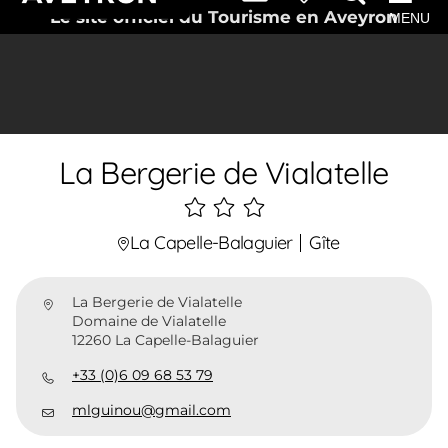
Le site officiel du Tourisme en Aveyron
MENU
La Bergerie de Vialatelle
3
étoiles
La Capelle-Balaguier
Gîte
La Bergerie de Vialatelle
Domaine de Vialatelle
12260 La Capelle-Balaguier
+33 (0)6 09 68 53 79
mlguinou@gmail.com