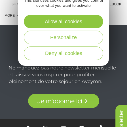
This site uses cookies and gives you control
SHARE :
E-MAIL
MESSENGER
FACEBOOK
over what you want to activate
MORE
Allow all cookies
Personalize
Deny all cookies
Ne manquez pas notre newsletter mensuelle
et laissez-vous inspirer pour profiter
pleinement de votre séjour en Aveyron.
Je m'abonne ici
Newsletter