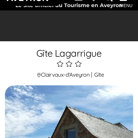
Le site officiel du Tourisme en Aveyron
MENU
Gîte Lagarrigue
3
étoiles
Clairvaux-d'Aveyron
Gîte