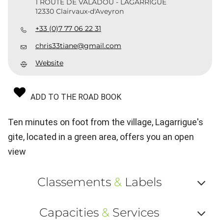
1 ROUTE DE VALADOU - LAGARRIGUE
12330 Clairvaux-d'Aveyron
+33 (0)7 77 06 22 31
chris33tiane@gmail.com
Website
ADD TO THE ROAD BOOK
Ten minutes on foot from the village, Lagarrigue's
gite, located in a green area, offers you an open
view
Classements
&
Labels
Af
Capacities
&
Services