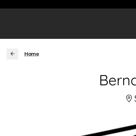
Home
Berna
S