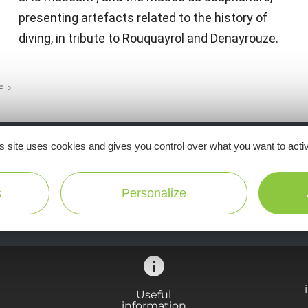
presenting artefacts related to the history of
diving, in tribute to Rouquayrol and Denayrouze.
E
s site uses cookies and gives you control over what you want to acti
Ne manquez pas notre newsletter mensuelle e
inspirer pour profiter pleinement de votre séj
s
Personalize
Useful
information