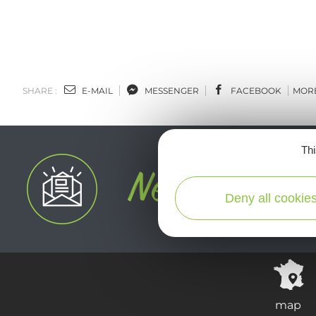
SHARE :
E-MAIL
MESSENGER
FACEBOOK
MOR
Thi
Deny all cookie
map