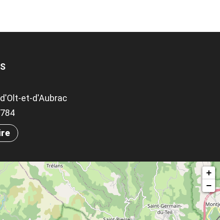
ES
d'Olt-et-d'Aubrac
.9784
ire
+
−