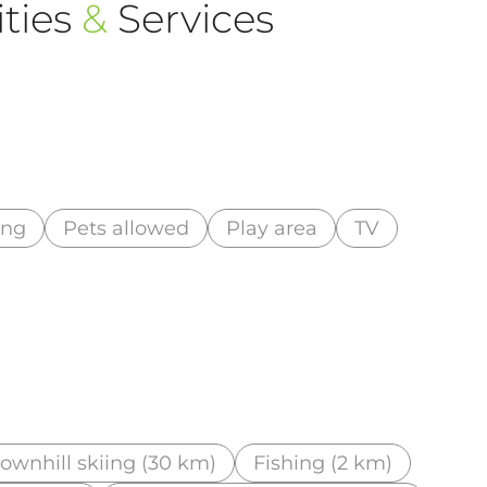
ties
&
Services
ing
Pets allowed
Play area
TV
ownhill skiing (30 km)
Fishing (2 km)