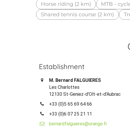
Horse riding (2 km)
MTB - cycl
Shared tennis course (2 km)
Tr
Establishment
M. Bernard FALGUIERES
Les Charlottes
12130 St-Geniez-d'Olt-et-d'Aubrac
+33 (0)5 65 69 64 66
+33 (0)6 07 25 21 11
bernardfalguieres@orange.fr