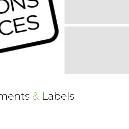
ements
&
Labels