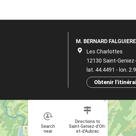
M. BERNARD FALGUIER
Les Charlottes
12130 Saint-Geniez-
lat. 44.4491 - lon. 2
Obtenir l'itinéra
×
Directions to
Search
Saint-Geniez-d'Olt-
near
et-d'Aubrac