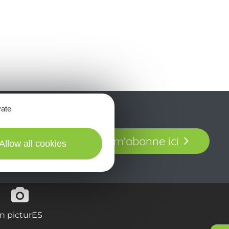
vate
t laissez-vous
Je m'abonne ici
our en Aveyron.
Allow all cookies
in picturES