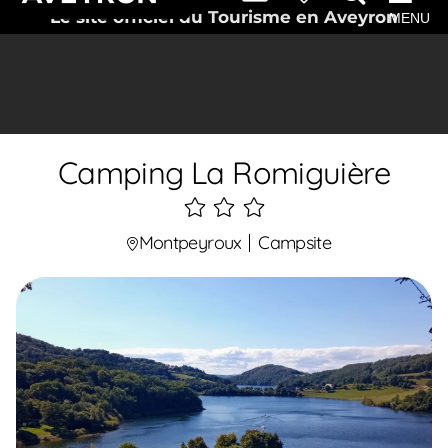
Le site officiel du Tourisme en Aveyron
MENU
Camping La Romiguière
3
étoiles
Montpeyroux
Campsite