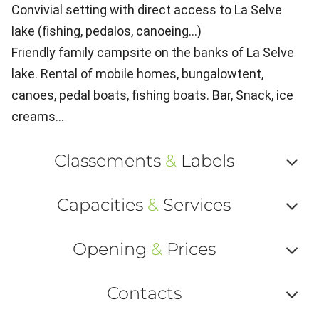
Convivial setting with direct access to La Selve
lake (fishing, pedalos, canoeing...)
Friendly family campsite on the banks of La Selve
lake. Rental of mobile homes, bungalowtent,
canoes, pedal boats, fishing boats. Bar, Snack, ice
creams...
Classements
&
Labels
Af
Capacities
&
Services
ou
Af
ma
Opening
&
Prices
ou
le
Af
ma
Contacts
la
ou
le