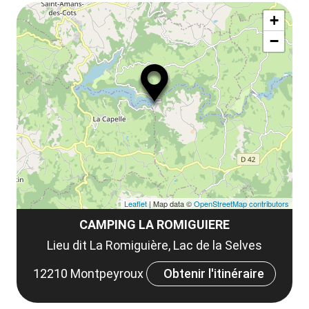
Af
ma
la
+
ou
le
−
ma
ou
le
et
co
tar
Leaflet
| Map data ©
OpenStreetMap contributors
CAMPING LA ROMIGUIERE
Lieu dit La Romiguière, Lac de la Selves
12210 Montpeyroux
Obtenir l'itinéraire