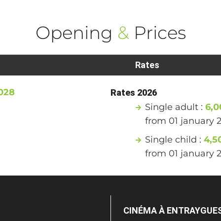
Opening
&
Prices
Rates
2028
Rates 2026
Single adult :
6,
from 01 january 
Single child :
4,5
from 01 january 
CINÉMA À ENTRAYGUE