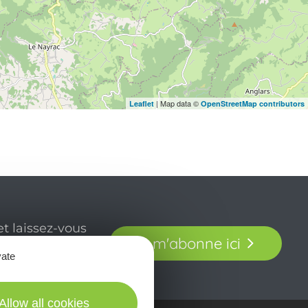
| Map data ©
Leaflet
OpenStreetMap contributors
t laissez-vous
Je m'abonne ici
our en Aveyron.
vate
Allow all cookies