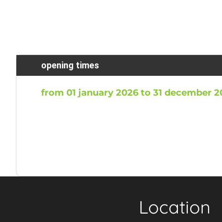
opening times
from 01 january 2026 to 31 december 
Location