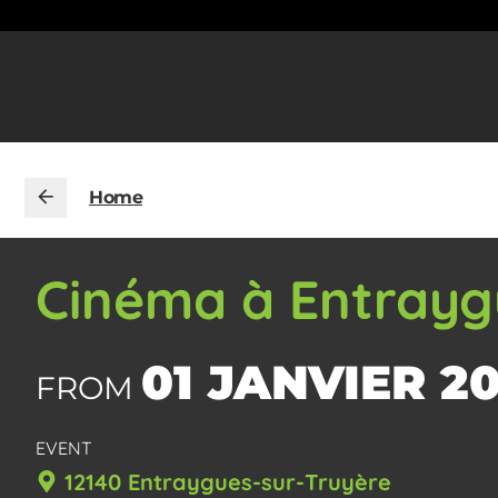
Home
Cinéma à Entrayg
01 JANVIER 2
FROM
EVENT
12140 Entraygues-sur-Truyère