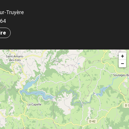
ur-Truyère
564
ire
+
−