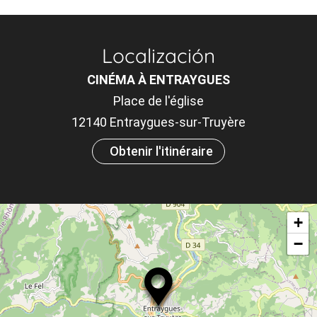
Af
o
Localización
m
CINÉMA À ENTRAYGUES
le
Place de l'église
ou
12140 Entraygues-sur-Truyère
et
Obtenir l'itinéraire
ta
+
−