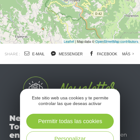
Leaflet
| Map data ©
OpenStreetMap contributors
SHARE :
E-MAIL
MESSENGER
FACEBOOK
MÁS
Este sitio web usa cookies y te permite
controlar las que deseas activar
No se pierda nuestro
Newsletter
mensual newsletter y
Permitir todas las cookies
Tourismo
déjese inspirar para
en Aveyron
disfrutar de su estancia en
Personalizar