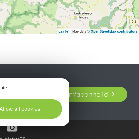
| Map data ©
Leaflet
OpenStreetMap contributors
t laissez-vous
vate
Je m'abonne ici
our en Aveyron.
Allow all cookies