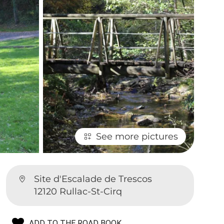
See more pictures
Site d'Escalade de Trescos
12120 Rullac-St-Cirq
ADD TO THE ROAD BOOK