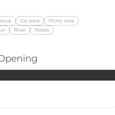
becue
Car park
Picnic area
eur
River
Toilets
Opening