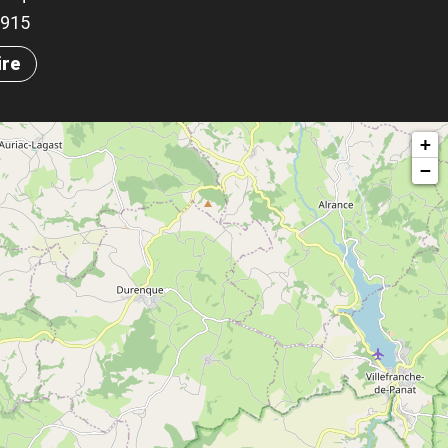
.4915
ire
+
−