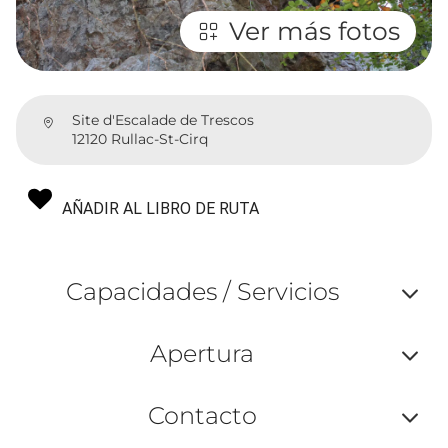
Ver más fotos
Site d'Escalade de Trescos
12120 Rullac-St-Cirq
AÑADIR AL LIBRO DE RUTA
Capacidades / Servicios
Af
Apertura
ou
Af
ma
Contacto
ou
le