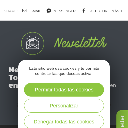
SHARE :
E-MAIL
MESSENGER
FACEBOOK
MÁS
No se pierda nuestro
Newsletter
Este sitio web usa cookies y te permite
mensual newsletter y
controlar las que deseas activar
Tourismo
déjese inspirar para
en Aveyron
disfrutar de su estancia en
Permitir todas las cookies
el Aveyron.
¡SUSCRÍBASE A NUESTRO NEWSLETTER
Personalizar
AQUÍ!
Denegar todas las cookies