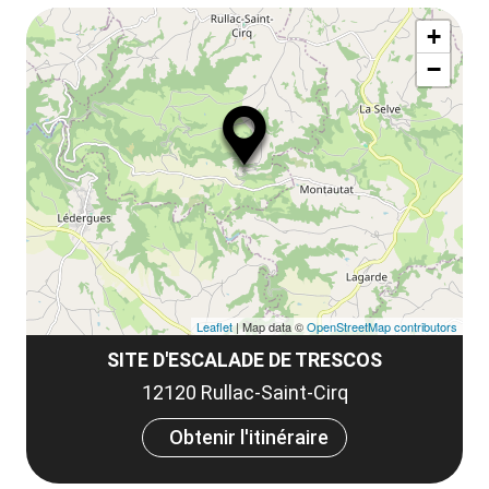
Af
ma
la
+
ou
le
−
ma
ou
le
et
co
tar
Leaflet
| Map data ©
OpenStreetMap contributors
SITE D'ESCALADE DE TRESCOS
12120 Rullac-Saint-Cirq
Obtenir l'itinéraire