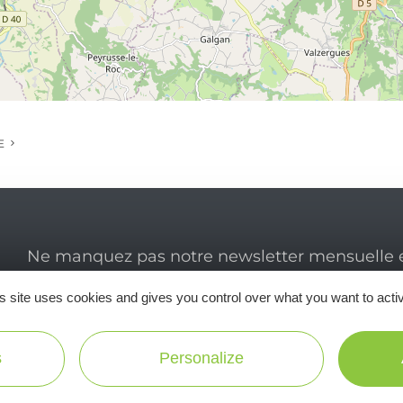
E
Ne manquez pas notre newsletter mensuelle e
inspirer pour profiter pleinement de votre séj
s site uses cookies and gives you control over what you want to acti
s
Personalize