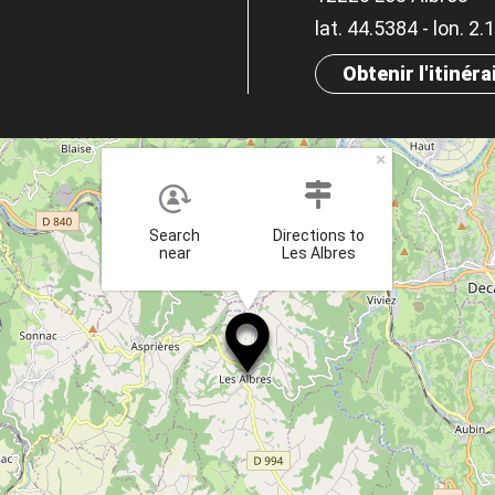
lat. 44.5384 - lon. 2
Obtenir l'itinéra
×
Search
Directions to
near
Les Albres