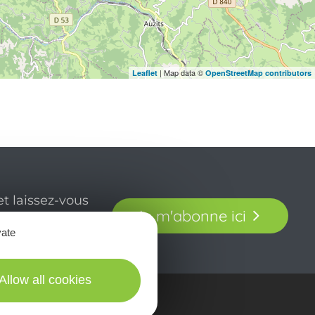
| Map data ©
Leaflet
OpenStreetMap contributors
t laissez-vous
Je m'abonne ici
our en Aveyron.
vate
Allow all cookies