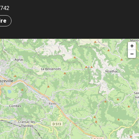
.1742
ire
+
−