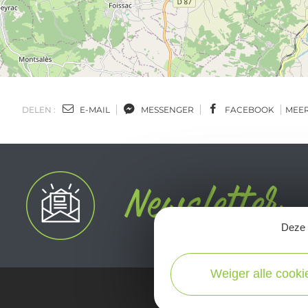
DELEN :
E-MAIL
MESSENGER
FACEBOOK
MEE
Deze s
Weiger alle cooki