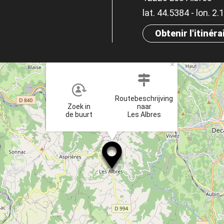
lat. 44.5384 - lon. 2
Obtenir l'itinéra
×
Routebeschrijving
Zoek in
naar
de buurt
Les Albres