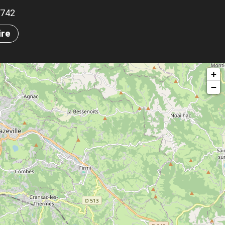
.1742
ire
+
−