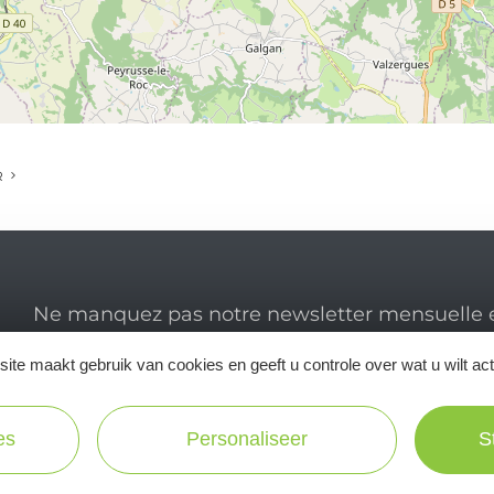
R
Ne manquez pas notre newsletter mensuelle e
inspirer pour profiter pleinement de votre séj
ite maakt gebruik van cookies en geeft u controle over wat u wilt ac
es
Personaliseer
S