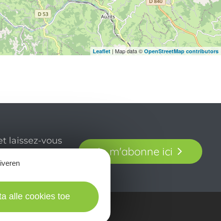
| Map data ©
Leaflet
OpenStreetMap contributors
t laissez-vous
Je m'abonne ici
our en Aveyron.
tiveren
ta alle cookies toe