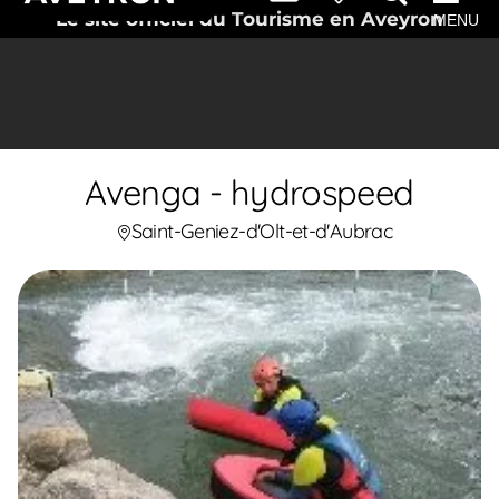
Le site officiel du Tourisme en Aveyron
MENU
Avenga - hydrospeed
Saint-Geniez-d'Olt-et-d'Aubrac