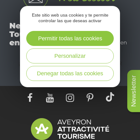
Este sitio web usa cookies y te permite
No se pierda nuestro
controlar las que deseas activar
Newsletter
mensual newsletter y
Tourismo
déjese inspirar para
Permitir todas las cookies
en Aveyron
disfrutar de su estancia en
el Aveyron.
Personalizar
¡SUSCRÍBASE A NUESTRO NEWSLETTER
AQUÍ!
Denegar todas las cookies
Newsletter