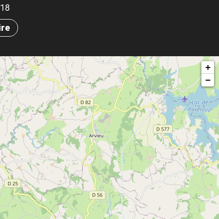
518
ire
+
−