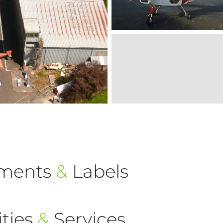
ements
&
Labels
ties
&
Services