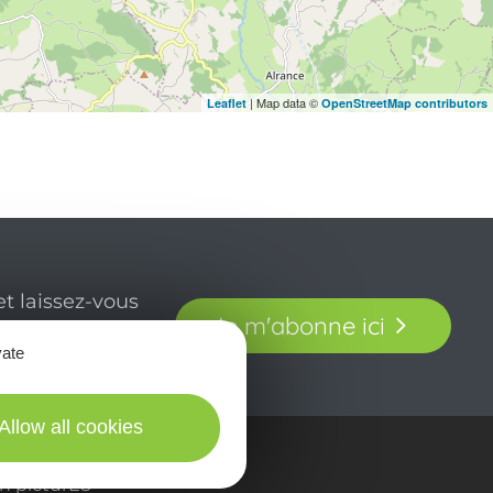
| Map data ©
Leaflet
OpenStreetMap contributors
t laissez-vous
Je m'abonne ici
our en Aveyron.
vate
Allow all cookies
in picturES