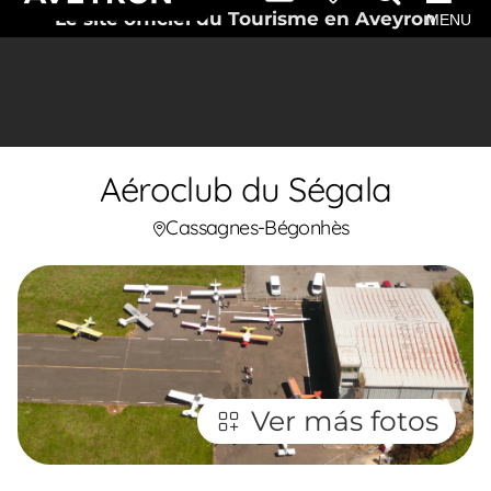
Le site officiel du Tourisme en Aveyron
MENU
Aéroclub du Ségala
Cassagnes-Bégonhès
Ver más fotos