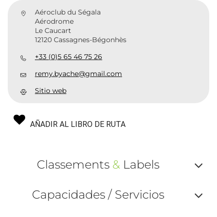
Aéroclub du Ségala
Aérodrome
Le Caucart
12120 Cassagnes-Bégonhès
+33 (0)5 65 46 75 26
remy.byache@gmail.com
Sitio web
AÑADIR AL LIBRO DE RUTA
Classements
&
Labels
Af
Capacidades / Servicios
ou
Af