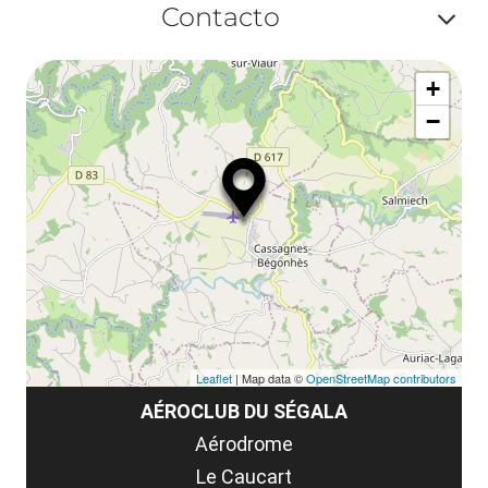
ma
Contacto
ou
le
Af
ma
la
+
ou
le
−
ma
la
le
co
Leaflet
| Map data ©
OpenStreetMap contributors
AÉROCLUB DU SÉGALA
Aérodrome
Le Caucart