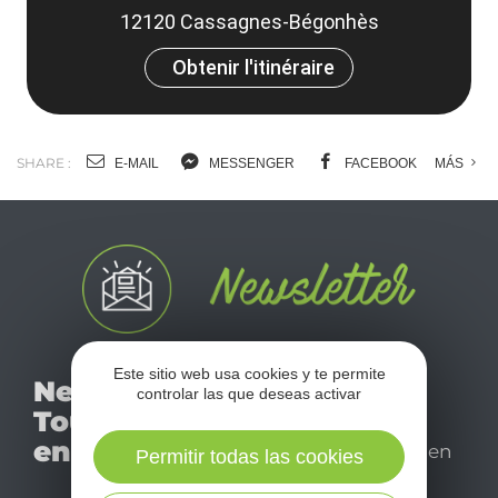
12120 Cassagnes-Bégonhès
Obtenir l'itinéraire
SHARE :
E-MAIL
MESSENGER
FACEBOOK
MÁS
No se pierda nuestro
Este sitio web usa cookies y te permite
Newsletter
controlar las que deseas activar
mensual newsletter y
Tourismo
déjese inspirar para
en Aveyron
disfrutar de su estancia en
Permitir todas las cookies
el Aveyron.