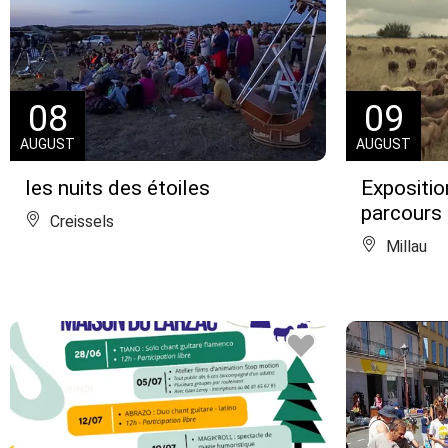
08
09
AUGUST
AUGUST
les nuits des étoiles
Expositio
parcours 
Creissels
Millau