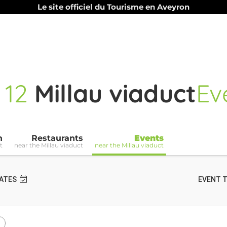
Le site officiel du Tourisme en Aveyron
p
12
Millau viaduct
Ev
n
Restaurants
Events
t
near the Millau viaduct
near the Millau viaduct
ATES
EVENT 