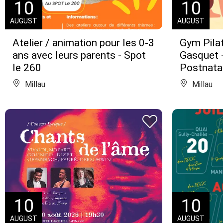
10
10
AUGUST
AUGUST
Atelier / animation pour les 0-3
Gym Pila
ans avec leurs parents - Spot
Gasquet -
le 260
Postnata
Millau
Millau
10
10
AUGUST
AUGUST