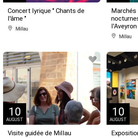
Concert lyrique " Chants de
Marchés 
l'âme "
nocturne
l'Aveyron
Millau
Millau
10
10
AUGUST
AUGUST
Visite guidée de Millau
Expositio