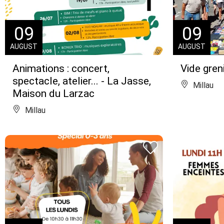
09
09
AUGUST
AUGUST
Animations : concert,
Vide gren
spectacle, atelier... - La Jasse,
Millau
Maison du Larzac
Millau