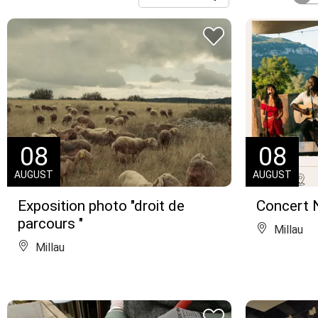
08
08
AUGUST
AUGUST
Exposition photo "droit de
Concert 
parcours "
Millau
Millau