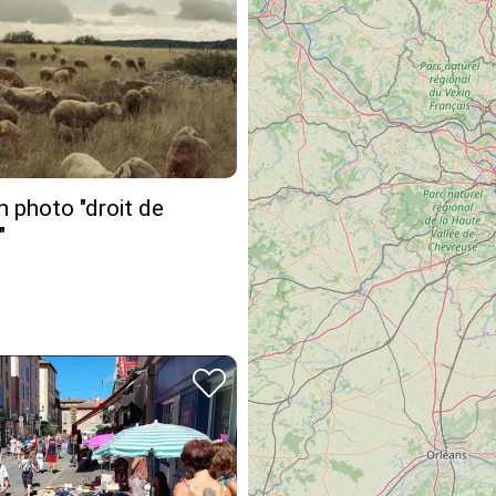
n photo "droit de
"