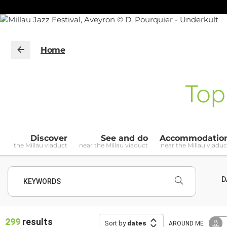
Home
To
Discover
See and do
Accommodatio
the Millau viaduct
near the Millau viaduct
near the Millau viaduc
D
KEYWORDS
299
results
Sort by
dates
AROUND ME