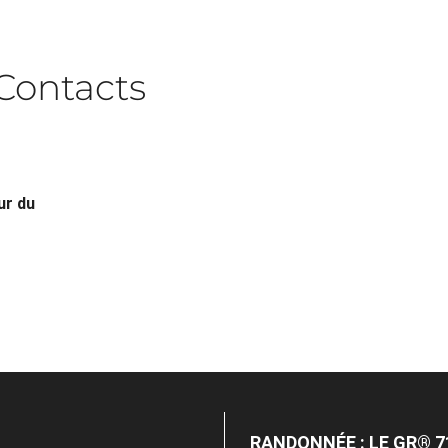
Contacts
ur du
RANDONNÉE : LE GR® 71