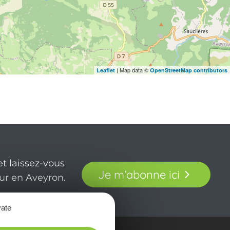
| Map data ©
Leaflet
OpenStreetMap contributors
t laissez-vous
Je m'abonne ici
our en Aveyron.
vate