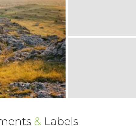
ements
&
Labels