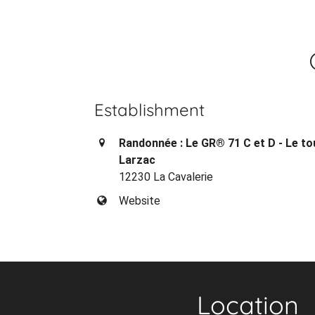
Establishment
Randonnée : Le GR® 71 C et D - Le to
Larzac
12230 La Cavalerie
Website
Location