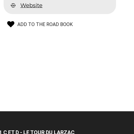
Website
ADD TO THE ROAD BOOK
 C ET D - LE TOUR DU LARZAC