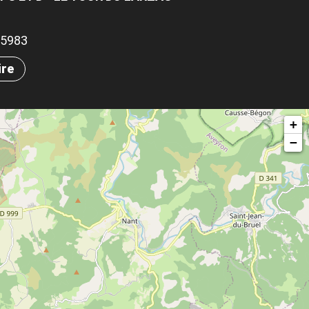
.15983
ire
+
−