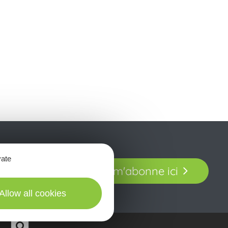
t laissez-vous
vate
Je m'abonne ici
our en Aveyron.
Allow all cookies