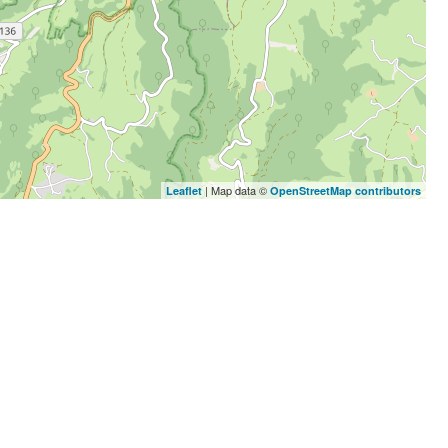
| Map data ©
Leaflet
OpenStreetMap contributors