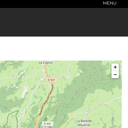
MENU
+
−