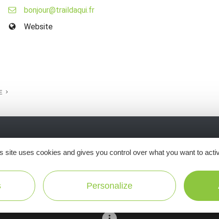
bonjour@traildaqui.fr
Website
E
Ne manquez pas notre newsletter mensuelle e
s site uses cookies and gives you control over what you want to acti
inspirer pour profiter pleinement de votre séj
s
Personalize